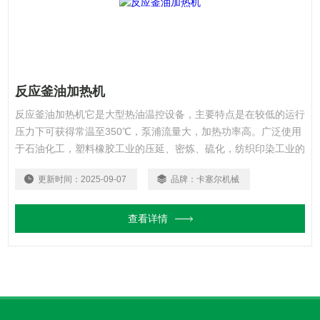
反应釜油加热机
反应釜油加热机它是大型热油温控设备，主要特点是在较低的运行
压力下可获得常温至350℃，泵浦流量大，加热功率高。广泛使用
于石油化工，塑料橡胶工业的压延、密炼、硫化，纺织印染工业的
热定型、烘干，印刷工业的复合、覆膜，非织造来的压延加热等。
更新时间：
2025-09-07
品牌：
卡塞尔机械
本公司为专业油加热器生产厂家，引进德国*技术，优化系统设
计，为客户提供低价优质的控温设备。
查看详情