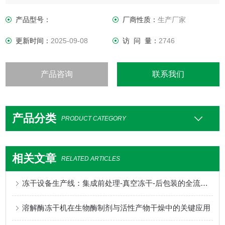
物理升华处理设备，不会破坏原有的结构和形状，能保留大部
分的营养成分。鲜花冷冻干燥时一直在真空环境下不会产生氧
产品型号：
厂商性质：
生产厂家
化现象而变色，同时通过配合特殊的鲜花冻干工艺技术，让鲜
更新时间：
2025-09-08
访 问 量：
2746
花、色、香味和形状基本不变
产品咨询
联系我们
产品分类
PRODUCT CATEGORY
相关文章
RELATED ARTICLES
冻干设备生产线：集成前处理-真空冻干-后包装的全流程方案
溶解酶冻干机在生物酶制剂与活性产物干燥中的关键应用