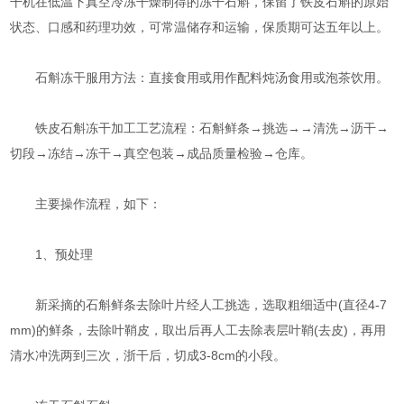
干机在低温下真空冷冻干燥制得的冻干石斛，保留了铁皮石斛的原始
状态、口感和药理功效，可常温储存和运输，保质期可达五年以上。
石斛冻干服用方法：直接食用或用作配料炖汤食用或泡茶饮用。
铁皮石斛冻干加工工艺流程：石斛鲜条→挑选→→清洗→沥干→
切段→冻结→冻干→真空包装→成品质量检验→仓库。
主要操作流程，如下：
1、预处理
新采摘的石斛鲜条去除叶片经人工挑选，选取粗细适中(直径4-7
mm)的鲜条，去除叶鞘皮，取出后再人工去除表层叶鞘(去皮)，再用
清水冲洗两到三次，浙干后，切成3-8cm的小段。