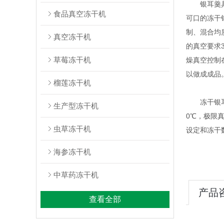
银耳羹具有
食品真空冻干机
可口的冻干
制、混合均
真空冻干机
的真空要求3
草莓冻干机
燥真空控制在
以做成成品
榴莲冻干机
冻干银耳羹
生产型冻干机
0℃，极限真
虫草冻干机
设定和冻干
海参冻干机
中草药冻干机
产品
查看全部