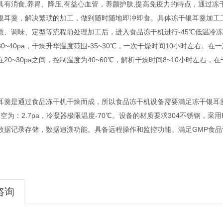
消食,养胃、降压,有益心血管，养颜护肤,提高免疫力的特点，通过冻
银耳羹，解决繁琐的加工，做到随时随地即冲即食。具体冻干银耳羹加工
质、调味、定型等流程前处理加工后，进入食品冻干机进行-45℃低温冷冻
0~40pa，干燥升华温度范围-35~30℃，一次干燥时间10小时左右
20~30pa之间，控制温度为40~60℃，解析干燥时间8~10小时左右
。
是通过食品冻干机干燥而成，所以食品冻干机设备需要满足冻干银耳羹工
空为：2.7pa，冷凝器极限温度-70℃。设备的材质要求304不锈钢，
数据记录存储，数据追溯功能。具备远程操作和监控功能。满足GMP食品
咨询