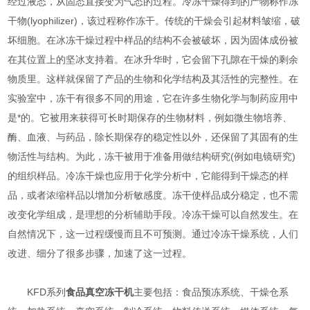
经过液态，从固态直接变为气态的过程。冷冻干燥得到的产物称作冻
干物(lyophilizer)，该过程称作冻干。传统的干燥会引起材料皱缩，破
坏细胞。在冰冻干燥过程中样品的结构不会被破坏，因为固体成份被
在其位置上的坚冰支持着。在冰升华时，它会留下孔隙在干燥的剩余
物质里。这样就保留了产品的生物和化学结构及其活性的完整性。在
实验室中，冻干有很多不同的用途，它在许多生物化学与制药应用中
是*的。它被用来获得可长时期保存的生物材料，例如微生物培养、
酶、血液、与药品，除长期保存的稳定性以外，还保留了其固有的生
物活性与结构。为此，冻干被用于准备用做结构研究(例如电镜研究)
的组织样品。冷冻干燥也应用于化学分析中，它能得到干燥态的样
品，或者浓缩样品以增加分析敏感度。冻干使样品成分稳定，也不需
改变化学组成，是理想的分析辅助手段。冷冻干燥可以自然发生。在
自然情况下，这一过程缓慢而且不可预测。通过冷冻干燥系统，人们
改进、细分了很多步骤，加速了这一过程。
KFD系列
食品真空冻干机
主要包括：食品预冻系统、干燥仓系