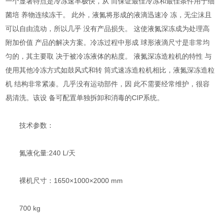
一个显著特点是冷冻速率极快，从 而保证最佳冷冻和最佳条件用于细
菌培 养物连续冻干。 此外，液氮将形成的液滴迅速冷 冻，无尘沫且
可以自由流动，所以几乎 没有产品损失。 这使液氮深冻成为处理高
附加价值 产品的解决方案。冷冻过程中形成 球形液滴尺寸是非常均
匀的，其主要取 决于被冷冻液体的粘度。 液氮深冻造粒机的特性 与
使用其他冷冻方式如鼓风式和转 筒式速冻造粒机相比，液氮深冻造粒
机 结构非常紧凑。几乎没有运动部件，因 此不需要经常维护，很容
易清洗。该设 备可配置单独拆卸和消毒的CIP系统。
技术参数：
氮液化量:240 L/天
裸机尺寸：1650×1000×2000 mm
700 kg