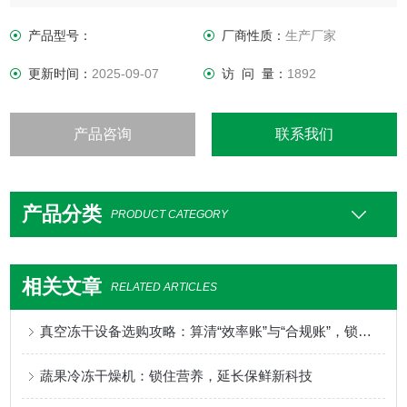
有低温制冷和形成真空环境，需要冻干加工的食品物料一直在
低温和真空环境下干燥，能有效的让食品营养成分的不流失，
产品型号：
厂商性质：
生产厂家
不产生化学反应、不变形和不变色，冻干食品具有复水性的特
更新时间：
2025-09-07
访 问 量：
1892
点。
产品咨询
联系我们
产品分类
PRODUCT CATEGORY
相关文章
RELATED ARTICLES
真空冻干设备选购攻略：算清“效率账”与“合规账”，锁定高价值产线
蔬果冷冻干燥机：锁住营养，延长保鲜新科技