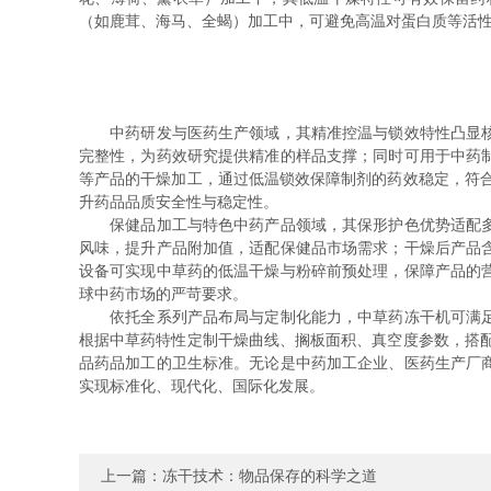
（如鹿茸、海马、全蝎）加工中，可避免高温对蛋白质等活
中药研发与医药生产领域，其精准控温与锁效特性凸显核心
完整性，为药效研究提供精准的样品支撑；同时可用于中药
等产品的干燥加工，通过低温锁效保障制剂的药效稳定，符
升药品品质安全性与稳定性。
保健品加工与特色中药产品领域，其保形护色优势适配多元
风味，提升产品附加值，适配保健品市场需求；干燥后产品
设备可实现中草药的低温干燥与粉碎前预处理，保障产品的
球中药市场的严苛要求。
依托全系列产品布局与定制化能力，中草药冻干机可满足不
根据中草药特性定制干燥曲线、搁板面积、真空度参数，搭配
品药品加工的卫生标准。无论是中药加工企业、医药生产厂
实现标准化、现代化、国际化发展。
上一篇：
冻干技术：物品保存的科学之道