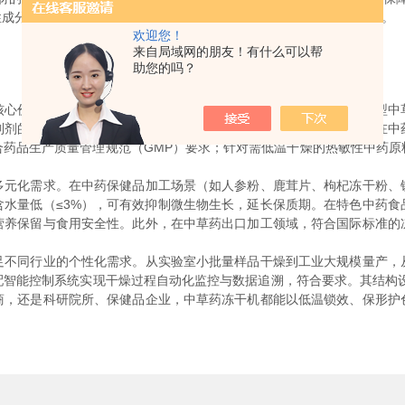
性成分的破坏，维持药材原有形态与药效，符合中草药加工的严苛标准。
欢迎您！
来自局域网的朋友！有什么可以帮
助您的吗？
价值。在高校科研院所、中药研发企业的新药研发中，实验室小型中
制剂的配方优化，模拟工业化生产工艺，为后续量产提供技术参数。在中
合药品生产质量管理规范（GMP）要求；针对需低温干燥的热敏性中药原
化需求。在中药保健品加工场景（如人参粉、鹿茸片、枸杞冻干粉、
含水量低（≤3%），可有效抑制微生物生长，延长保质期。在特色中药食
营养保留与食用安全性。此外，在中草药出口加工领域，符合国际标准的
同行业的个性化需求。从实验室小批量样品干燥到工业大规模量产，
智能控制系统实现干燥过程自动化监控与数据追溯，符合要求。其结构设计合
商，还是科研院所、保健品企业，中草药冻干机都能以低温锁效、保形护