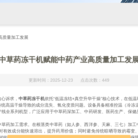
高质量加工发展
中草药冻干机赋能中药产业高质量加工发
更新时间：2025-12-23 点击次数：449
核心诉求，
中草药冻干机
依托“低温冻结+真空升华干燥”核心技术，在低
统高温干燥导致的成分流失、氧化变质问题。设备具备精准控温（冷冻温度低
产线全系列机型，广泛应用于中草药深加工、中药研发、医药生产、保健
药加工需求。在根茎类中草药（如人参、西洋参、天麻、三七）加工
时有效成分能快速溶出，提升药用价值；同时避免传统晾晒导致的霉变
材的天然色泽与挥发油成分，防止高温烘烤导致的变色、香气流失，保