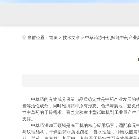
当前位置：
首页
>
技术文章
> 中草药冻干机赋能中药产业
中草药的有效成分保留与品质稳定性是中药产业发展的
糖等活性成分，同时维持药材原有形态、色泽与质地，避免传
性中草药的干燥需求，覆盖实验室小型试验机到工业量产生
支撑。
中草药深加工领域是冻干机的核心应用场景，适配多元中草
与纹理结构，干燥后药材质地疏松，复水性佳，冲泡或煎煮
花、薄荷、薰衣草）加工中，其低温干燥特性可有效保留药