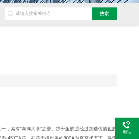
一，素有“海洋人参"之誉。冻干鱼胶是经过挑选优质鱼胶
电话
-45℃冷冻，在冻干机设备的80PA内真空状态下，将鱼